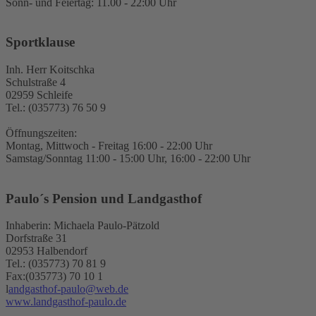
Sonn- und Feiertag: 11.00 - 22:00 Uhr
Sportklause
Inh. Herr Koitschka
Schulstraße 4
02959 Schleife
Tel.: (035773) 76 50 9
Öffnungszeiten:
Montag, Mittwoch - Freitag 16:00 - 22:00 Uhr
Samstag/Sonntag 11:00 - 15:00 Uhr, 16:00 - 22:00 Uhr
Paulo´s Pension und Landgasthof
Inhaberin: Michaela Paulo-Pätzold
Dorfstraße 31
02953 Halbendorf
Tel.: (035773) 70 81 9
Fax:(035773) 70 10 1
l
andgasthof-paulo@web.de
www.landgasthof-paulo.de