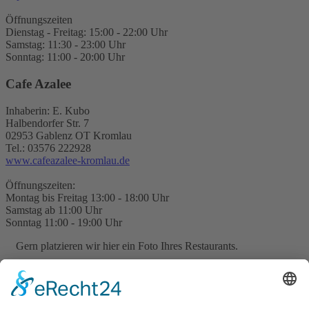
Öffnungszeiten
Dienstag - Freitag: 15:00 - 22:00 Uhr
Samstag: 11:30 - 23:00 Uhr
Sonntag: 11:00 - 20:00 Uhr
Cafe Azalee
Inhaberin: E. Kubo
Halbendorfer Str. 7
02953 Gablenz OT Kromlau
Tel.: 03576 222928
www.cafeazalee-kromlau.de
Öffnungszeiten:
Montag bis Freitag 13:00 - 18:00 Uhr
Samstag ab 11:00 Uhr
Sonntag 11:00 - 19:00 Uhr
Gern platzieren wir hier ein Foto Ihres Restaurants.