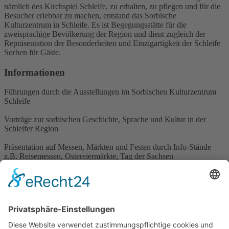
nämlich des Kirchspiel Schleife, zu erhalten, zu pflegen und für die
Besucher erlebbar zu machen, entstand das Sorbische
Kulturzentrum in Schleife. Es ist Begegungsstätte für die
zweisprachige Bevölkerung der Region und dient zugleich der
Repräsentation der Besonderheiten und Einzigartigkeit der Schleife
Sorben für Gäste.
Informationen
Führungen durch die Ausstellungen im Sorbischen Kulturzentrum
Schleife
Vorträge zur sorbischen Geschichte, Sprache und Kultur in der
Schleifer Region
Präsentation auf Messen, Märkten und Festen durch Info-Stände
z.B. Reisemessen, Ostereiermärkte, Tag der Sachsen
Erarbeitung von Informationsmaterial
z.B. Begleitbroschüren zur Trachtenpuppensammlung im
Sorbischen Kulturzentrum Schleife
Faltblatt Wachstechnik